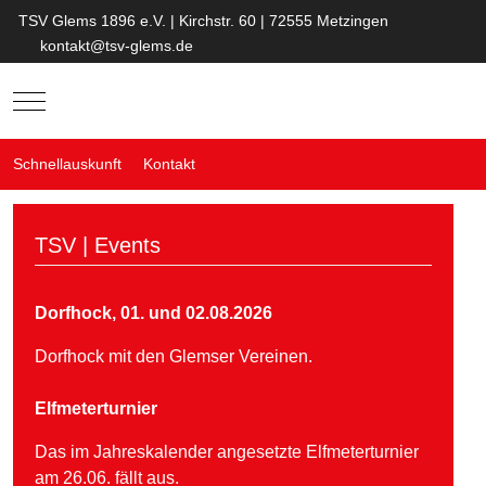
TSV Glems 1896 e.V. | Kirchstr. 60 | 72555 Metzingen
kontakt@tsv-glems.de
Mobile Menu Toggle
Schnellauskunft
Kontakt
TSV | Events
Dorfhock, 01. und 02.08.2026
Dorfhock mit den Glemser Vereinen.
Elfmeterturnier
Das im Jahreskalender angesetzte Elfmeterturnier
am 26.06. fällt aus.