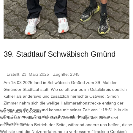
39. Stadtlauf Schwäbisch Gmünd
Erstellt: 23. März 2025
Zugriffe: 2345
Am 15.03.2025 fand in Schwäbisch Gmünd zum 39. Mal der
Gmünder Stadtlauf statt. Wie so oft war es im Ostalbkreis deutlich
kühler als anderswo und zusätzlich herrschte Ostwind. Simon
Zimmer nahm sich die wellige Halbmarathonstrecke entlang der
Rems vor die Brust und konnte mit seiner Zeit von 1:18:51 h in die
Wir benutzen Cookies
Top-10 rennen. Das sicherte ihm auch den Sieg in seiner
Wir nutzen Cookies auf unserer Website. Einige von ihnen sind
Altersklasse.
essenziell für den Betrieb der Seite, während andere uns helfen, diese
Website und die Nutzererfahrung zu verbessern (Tracking Cookies).