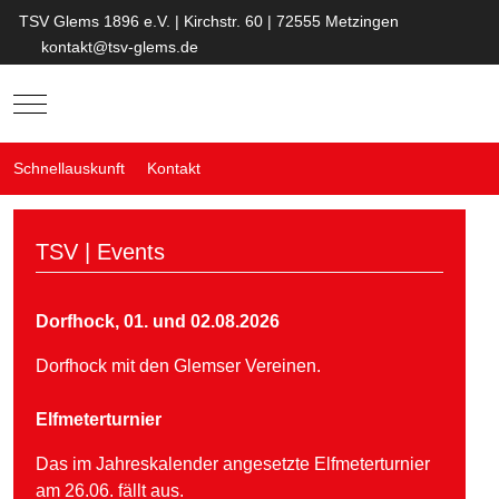
TSV Glems 1896 e.V. | Kirchstr. 60 | 72555 Metzingen
kontakt@tsv-glems.de
Mobile Menu Toggle
Schnellauskunft
Kontakt
TSV | Events
Dorfhock, 01. und 02.08.2026
Dorfhock mit den Glemser Vereinen.
Elfmeterturnier
Das im Jahreskalender angesetzte Elfmeterturnier
am 26.06. fällt aus.