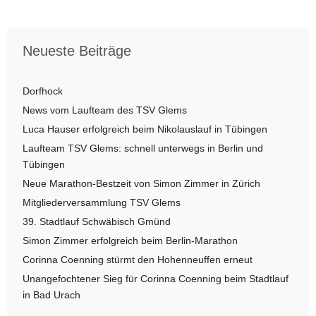
Vorheriger Beitrag: 39. Stadtlauf Schwäbisch Gmünd
Nächster Bei
Zurück
Weiter
Neueste Beiträge
Dorfhock
News vom Laufteam des TSV Glems
Luca Hauser erfolgreich beim Nikolauslauf in Tübingen
Laufteam TSV Glems: schnell unterwegs in Berlin und
Tübingen
Neue Marathon-Bestzeit von Simon Zimmer in Zürich
Mitgliederversammlung TSV Glems
39. Stadtlauf Schwäbisch Gmünd
Simon Zimmer erfolgreich beim Berlin-Marathon
Corinna Coenning stürmt den Hohenneuffen erneut
Unangefochtener Sieg für Corinna Coenning beim Stadtlauf
in Bad Urach