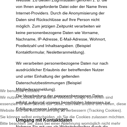
Website. Zu diesen Zugriffsdaten gehören z. B. die
von Ihnen angeforderte Datei oder der Name Ihres
Internet-Providers. Durch die Anonymisierung der
Daten sind Rückschlüsse auf Ihre Person nicht
möglich. Zum jetzigen Zeitpunkt verarbeiten wir
keine personenbezogene Daten wie Vorname,
Nachname, IP-Adresse, E-Mail-Adresse, Wohnort,
Postleitzahl und Inhaltsangaben. (Beispiel
Kontaktformular, Nesletteranmeldung).
Wir verarbeiten personenbezogene Daten nur nach
ausdrücklicher Erlaubnis der betreffenden Nutzer
und unter Einhaltung der geltenden
Datenschutzbestimmungen (Beispiel
Mitgliederanmeldung).
Wir benutzen Cookies
Die Verarbeitung der personenbezogenen Daten
Wir nutzen Cookies auf unserer Website. Einige von ihnen sind
erfolgt aufgrund unseres berechtigten Interesses zur
essenziell für den Betrieb der Seite, während andere uns helfen, diese
Erfüllung unserer Leistungen.
Website und die Nutzererfahrung zu verbessern (Tracking Cookies).
Sie können selbst entscheiden, ob Sie die Cookies zulassen möchten.
Umgang mit Kontaktdaten
Bitte beachten Sie, dass bei einer Ablehnung womöglich nicht mehr
Nehmen Sie mit uns als Websitebetreiber durch die