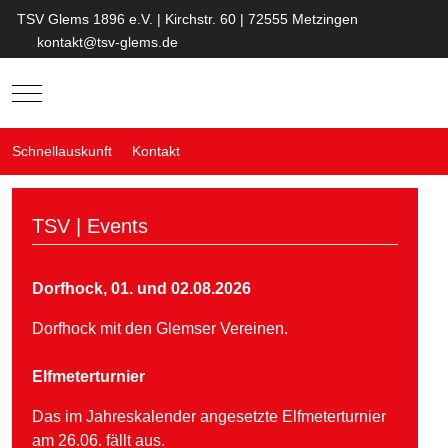
TSV Glems 1896 e.V. | Kirchstr. 60 | 72555 Metzingen
kontakt@tsv-glems.de
Mobile Menu Toggle
Schnellauskunft
Kontakt
TSV | Events
Dorfhock, 01. und 02.08.2026
Dorfhock mit den Glemser Vereinen.
Elfmeterturnier
Das im Jahreskalender angesetzte Elfmeterturnier
am 26.06. fällt aus.